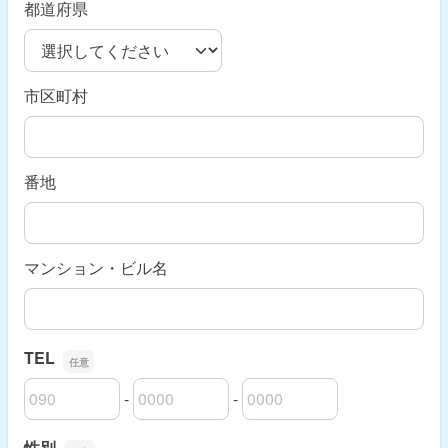
都道府県
市区町村
番地
マンション・ビル名
TEL
-
-
TELの市外局番
TELの市内局番
TELの加入者番号
性別