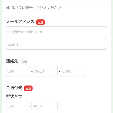
※団体注文の場合、ご記入ください
メールアドレス
メールアドレス
メールアドレスの確認用
連絡先
-
-
連絡先の市外局番
連絡先の市内局番
連絡先の加入者番号
ご送付先
郵便番号
-
郵便番号の上3桁
郵便番号の下4桁