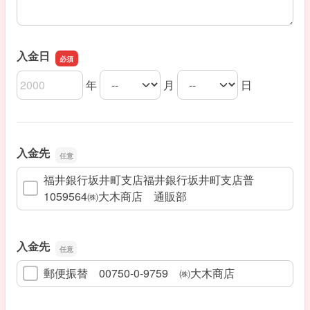
入金日
年
月
日
入金日の年
入金日の月
入金日の日
入金先
福井銀行坂井町支店福井銀行坂井町支店普
1059564㈱大木商店 通販部
入金先
郵便振替 00750-0-9759 ㈱大木商店