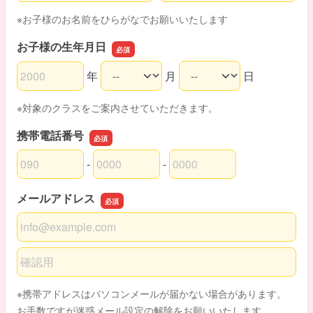
※お子様のお名前をひらがなでお願いいたします
お子様の生年月日
年
月
日
お子様の生年月日の年
お子様の生年月日の月
お子様の生年月日の日
※対象のクラスをご案内させていただきます。
携帯電話番号
-
-
携帯電話番号の市外局番
携帯電話番号の市内局番
携帯電話番号の加入者番号
メールアドレス
メールアドレス
メールアドレスの確認用
※携帯アドレスはパソコンメールが届かない場合があります。
お手数ですが迷惑メール設定の解除をお願いいたします。