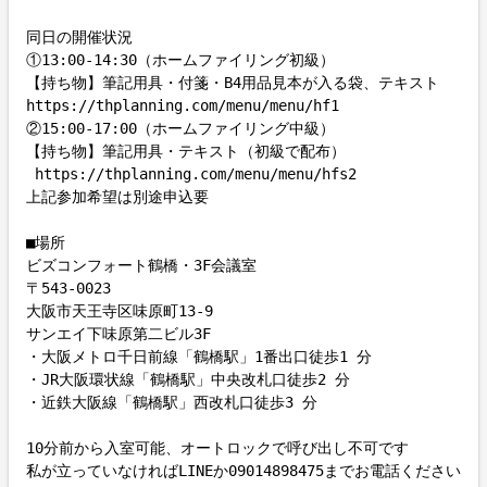
同日の開催状況

①13:00-14:30（ホームファイリング初級）

【持ち物】筆記用具・付箋・B4用品見本が入る袋、テキスト

https://thplanning.com/menu/menu/hf1

②15:00-17:00（ホームファイリング中級）

【持ち物】筆記用具・テキスト（初級で配布）

 https://thplanning.com/menu/menu/hfs2

上記参加希望は別途申込要

■場所

ビズコンフォート鶴橋・3F会議室

〒543-0023

大阪市天王寺区味原町13-9

サンエイ下味原第二ビル3F

・大阪メトロ千日前線「鶴橋駅」1番出口徒歩1 分

・JR大阪環状線「鶴橋駅」中央改札口徒歩2 分

・近鉄大阪線「鶴橋駅」西改札口徒歩3 分

10分前から入室可能、オートロックで呼び出し不可です

私が立っていなければLINEか09014898475までお電話ください