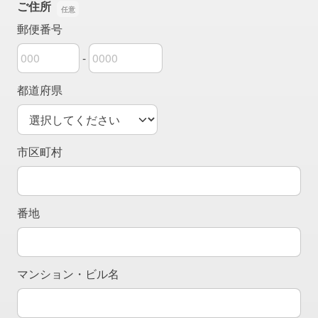
ご住所
郵便番号
-
郵便番号の上3桁
郵便番号の下4桁
都道府県
市区町村
番地
マンション・ビル名