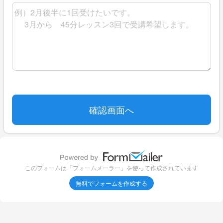
⭐︎プライベートレッスン⭐︎⭐︎
その他
⭐️45
分レッスン
《
プラン
と
料金》
体験レッスンは、相談も含めて45分2,000円
・1
回単発
4,500円
・月
3
回
11,000円
⭐️⭐️親子・兄弟で45分レッスンを受ける
《プラン
と
料金
》
・
1回単発（
二人一緒）:二人で7,000円
・
月3回（二人一緒）:二人で18,000円
・月3回（二人別々受講）:二人で20,000円
このフォームは「フォームメーラー」を使って作成されています
無料でフォームを作成する
⭐️60
分レッスン
《プラン
と
料金
》
・1
回単発
5,500
円