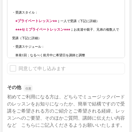
・受講スタイル：
⭐︎
プライベートレッスン⭐︎⭐︎
；
一人
で受講（下記
に詳細）
⭐︎⭐︎⭐︎セミ
プライベートレッスン⭐︎⭐︎⭐︎
；
お友達や親子、兄弟の複数人で
受講
（下記
に詳細）
・受講スケジュール：
単発1回；なるべく前月中に希望日を講師と調整
月3回；受講曜日固定で原則第1週から第3週まで。前月中に調整可能
同意して申し込みます
・夏7月初旬と冬12月初旬に開催するコンサートに参加します
クラス内でレッスンを進めます
その他
合奏参加費（週末合同レッスン費、コンサート費、楽譜代含む）が別
初めてご利用になる方は、どちらでミュージックバード
途かかります。
のレッスンをお知りになったか、簡単で結構ですので受
参加費に割引があります
講をご希望される方のご紹介とご希望される経緯、レッ
・受講料金： 以下ご参照ください。（お支払いはゆうちょ銀行振り込み）
スンへのご要望、そのほかご質問、講師に伝えたい内容
など こちらにご記入くださるようお願いいたします。