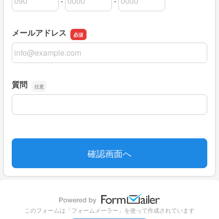
-
-
連絡先（携帯電話）の市外局番
連絡先（携帯電話）の市内局番
連絡先（携帯電話）の加入者番号
メールアドレス
メールアドレス
質問
質問
このフォームは「フォームメーラー」を使って作成されています