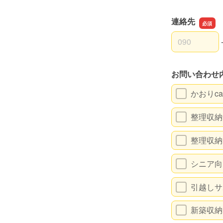
連絡先
連絡先の市外
連絡先の市内
連絡先の加入
お問い合わせ
かおりca
整理収納
整理収納
シニア向
引越しサ
新築収納