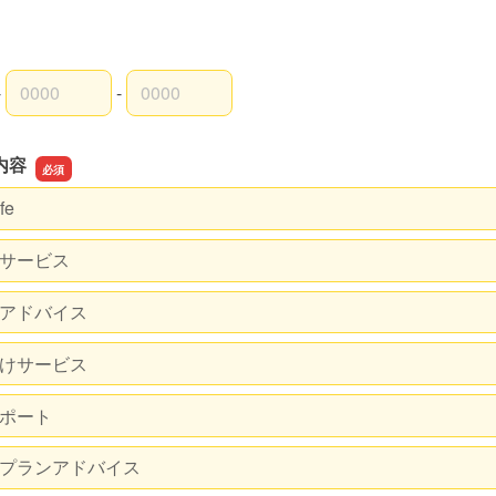
-
-
局番
局番
者番号
内容
fe
サービス
アドバイス
けサービス
ポート
プランアドバイス