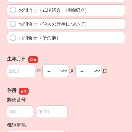
お問合せ（式場紹介、指輪紹介）
お問合せ（仲人の仕事について）
お問合せ（その他）
生年月日
年
月
日
生年月日の年
生年月日の月
生年月日の日
住所
郵便番号
-
郵便番号の上3桁
郵便番号の下4桁
都道府県