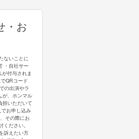
せ・お
たないことに
 ・自社サー
Lが付与されま
でQRコード
料での出演やラ
んが、ホンマル
負担いただいて
数人でお申し込み
は、その際にお
討ください。
を訴えたい方