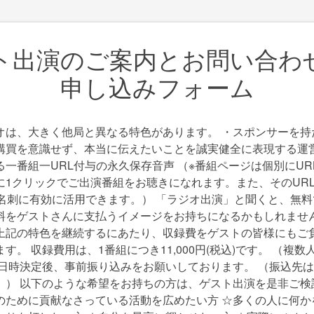
ト出演のご案内とお問い合わ
申し込みフォーム
オは、大きく他局と異なる特色があります。 ・スポンサーを持
購買を意識せず、本当に伝えたいことを誠実健全に表現する運営
る一番組一URL付与の永久保存音声 （※番組ページは個別にUR
に1クリックでご出演番組をお聴きになれます。また、そのURL
や名刺に有効に活用できます。） 「ラジオ出演」と聞くと、無
料をゲストさんに支払うイメージをお持ちになるかもしれませ
上記の特色を継続するにあたり、収録費をゲストの皆様にもご
す。 収録費用は、1番組につき11,000円(税込)です。 （複
の日時決定後、事前振り込みをお願いしております。 （振込先
。） 以下のような希望をお持ちの方は、ゲスト出演を是非ご検
のために貢献なさっている活動を広めたい方 ☆多くの人に何か