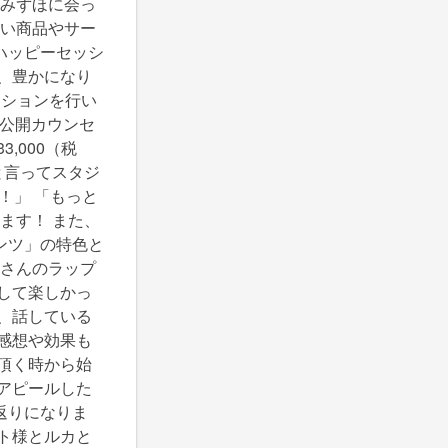
とみずほに会っ
たい商品やサー
ハッピーセッシ
、豊かになり
ッションを行い
る公開カウンセ
,000（税
と言ってスタジ
！」 「もっと
ます！ また、
ンツ」の特色と
カさんのラップ
して楽しかっ
、話している
感想や効果も
頂く時から始
アピールした
返りになりま
ト様とルカと