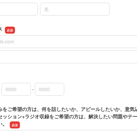
名前の名
ス
ス
スの確認用
-
-
局番
局番
者番号
みをご希望の方は、何を話したいか、アピールしたいか、意気
セッション+ラジオ収録をご希望の方は、解決したい問題やテ
い。
みをご希望の方は、何を話したいか、アピールしたいか、意気