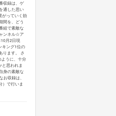
番収録は、ゲ
を通した思い
繋がっていく効
期間を、どう
番組で素敵な
ャンネル☆ア
10月2日現
ンキング1位の
あります。 さ
のように、十分
かと思われま
自身の素敵な
 なお収録は、
分）で行いま