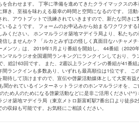
ちを合わせます。 丁寧に準備を進めてきたクライマックスの本
に輝き、至福を味わえる最幸の時間と空間になるのです。 活動
され、アウトプットで洗練されていきますので、新たな閃きに
ているようです。 フォームのお申込みから始まるワクワクする
しみください。 ホンマルラジオ築地マデイラ局より、私たちの
発信しませんか？ 「ルカとみずほの怪しく真面目なハチャメチ
メンツ」は、 2019年1月より番組を開始し、 44番組（2020年
ホンマルラジオ全国週間ランキングにランクインしており、ラ
で、総計63回です。 また、2週以上ランクインの番組が41番組
年間ランクインも多数あり、いずれも最高順位は1位です。 こ
を期待して頂けますので、宣伝や啓蒙活動媒体として大変有益
最も聞かれているインターネットラジオのホンマルラジオを、ご
のため人のためになる啓蒙活動などに是非ご活用ください(^^)
ラジオ築地マデイラ局（東京メトロ新富町駅7番出口より徒歩2
での収録も可能です。お気軽にご相談ください。