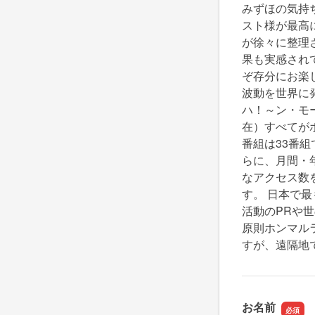
みずほの気持
スト様が最高
が徐々に整理
果も実感され
ぞ存分にお楽
波動を世界に
ハ！～ン・モー
在）すべてが
番組は33番組
らに、月間・
なアクセス数
す。 日本で
活動のPRや世
原則ホンマル
すが、遠隔地
お名前