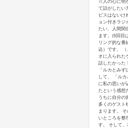
☆人の心に明
て話がしたい
ビスはないけ
ョン付きラジ
たい、人間関
ます。(5回
リング的な番組
込）です。 （
オに入られた
話したかった
「ルカとみず
して、 「ル
に私の思いが
たという感想
うちに自分の
多くのゲスト
まります。 
いところを整
す。 そして