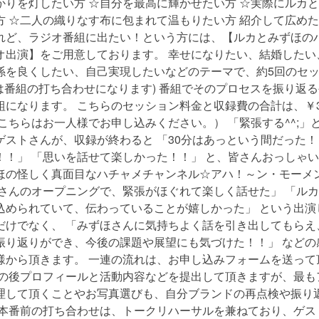
かりを灯したい方 ☆自分を最高に輝かせたい方 ☆実際にルカ
方 ☆二人の織りなす布に包まれて温もりたい方 紹介して広め
れど、ラジオ番組に出たい！という方には、【ルカとみずほの
オ出演】をご用意しております。 幸せになりたい、結婚したい
係を良くしたい、自己実現したいなどのテーマで、約5回のセ
目は番組の打ち合わせになります) 番組でそのプロセスを振り返
になります。 こちらのセッション料金と収録費の合計は、￥33
こちらはお一人様でお申し込みください。） 「緊張する^^;」
ゲストさんが、収録が終わると 「30分はあっという間だった！
！！」 「思いを話せて楽しかった！！」 と、皆さんおっしゃい
ほの怪しく真面目なハチャメチャンネル☆アハ！～ン・モーメ
カさんのオープニングで、緊張がほぐれて楽しく話せた」 「ル
込められていて、伝わっていることが嬉しかった」 という出演
だけでなく、 「みずほさんに気持ちよく話を引き出してもらえ
振り返りができ、今後の課題や展望にも気づけた！！」 などの
様から頂きます。 一連の流れは、お申し込みフォームを送って
その後プロフィールと活動内容などを提出して頂きますが、最も
理して頂くことやお写真選びも、自分ブランドの再点検や振り
、本番前の打ち合わせは、トークリハーサルを兼ねており、ゲス