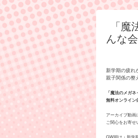
「魔
んな会
新学期の疲れ
親子関係の整
「魔法のメガネ
無料オンライン
アーカイブ動画
ご関心をお寄せ
GW明け・新学