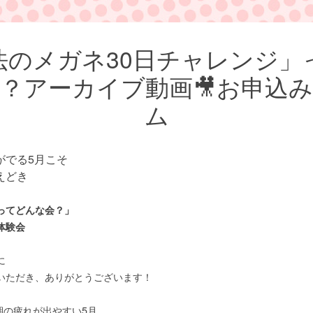
法のメガネ30日チャレンジ」
？アーカイブ動画🎥お申込
ム
がでる5月こそ
えどき
ってどんな会？」
体験会
に
いただき、ありがとうございます！
期の疲れが出やすい5月。