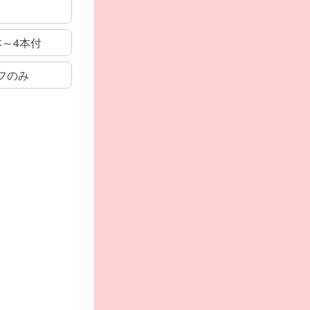
本～4本付
フのみ