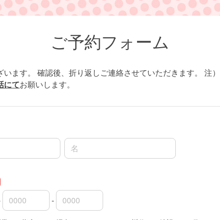
ご予約フォーム
ざいます。 確認後、折り返しご連絡させていただきます。 注）
話にて
お願いします。
名前の名
-
-
外局番
内局番
入者番号