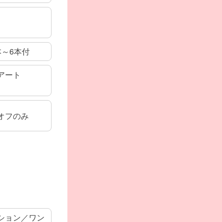
本～6本付
アート
オフのみ
ション／ワン