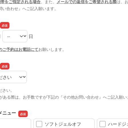
間帯をご指定される場合
、また、
メールでの返信をご希望される際
は、
問い合わせ』へご記入願います。
月
日
の月
の日
のご予約はお電話にて
お願いします。
ださい。
時がある際は、お手数ですが下記の『その他お問い合わせ』へご記入願い
メニュー
ソフトジェルオフ
ハードジ