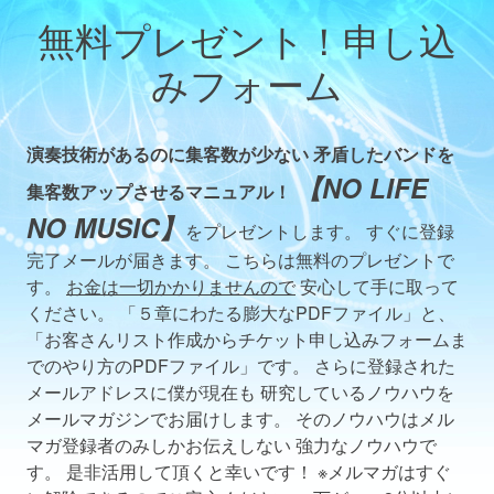
無料プレゼント！申し込
みフォーム
演奏技術があるのに集客数が少ない 矛盾したバンドを
【NO LIFE
集客数アップ
させるマニュアル！
NO MUSIC】
をプレゼントします。 すぐに登録
完了メールが届きます。 こちらは無料のプレゼントで
す。
お金は一切かかりませんので
安心して手に取って
ください。 「５章にわたる膨大なPDFファイル」と、
「お客さんリスト作成からチケット申し込みフォームま
でのやり方のPDFファイル」です。 さらに登録された
メールアドレスに僕が現在も 研究しているノウハウを
メールマガジンでお届けします。 そのノウハウはメル
マガ登録者のみしかお伝えしない 強力なノウハウで
す。 是非活用して頂くと幸いです！ ※メルマガはすぐ