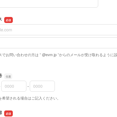
ス
ス
スの確認用
でお問い合わせの方は ” @evm.jp ”からのメールが受け取れるよう
号
-
-
号の市外局番
号の市内局番
号の加入者番号
を希望される場合はご記入ください。
容