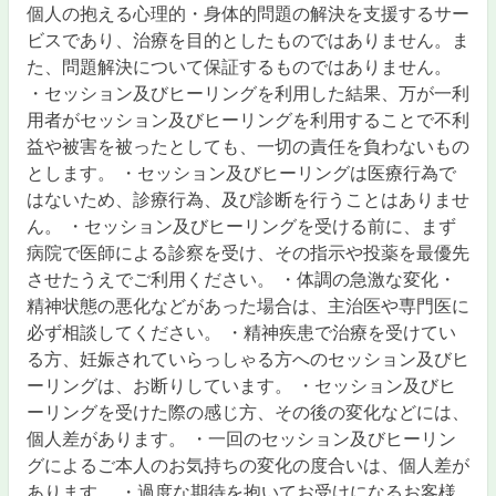
個人の抱える心理的・身体的問題の解決を支援するサー
ビスであり、治療を目的としたものではありません。ま
た、問題解決について保証するものではありません。
・セッション及びヒーリングを利用した結果、万が一利
用者がセッション及びヒーリングを利用することで不利
益や被害を被ったとしても、一切の責任を負わないもの
とします。 ・セッション及びヒーリングは医療行為で
はないため、診療行為、及び診断を行うことはありませ
ん。 ・セッション及びヒーリングを受ける前に、まず
病院で医師による診察を受け、その指示や投薬を最優先
させたうえでご利用ください。 ・体調の急激な変化・
精神状態の悪化などがあった場合は、主治医や専門医に
必ず相談してください。 ・精神疾患で治療を受けてい
る方、妊娠されていらっしゃる方へのセッション及びヒ
ーリングは、お断りしています。 ・セッション及びヒ
ーリングを受けた際の感じ方、その後の変化などには、
個人差があります。 ・一回のセッション及びヒーリン
グによるご本人のお気持ちの変化の度合いは、個人差が
あります。 ・過度な期待を抱いてお受けになるお客様