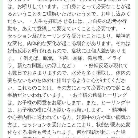
は、お断りしています。ご自身にとって必要なことが起
るということをご理解いただいたうえで、お申し込みく
ださい。 ・人生を好転させるには、ご自身の思考や行
動を、あえて意識して変えていくことも必要です。 ・
セッション及びヒーリングを受けたことにより、精神的
な変化、肉体的な変化が起こる場合があります。それは
好転反応と呼ばれるもので、症状には個人差がありま
す。（ 例えば、眠気、下痢、頭痛、倦怠感、イライ
ラ、新たな問題点の浮上など ） ・好転反応が現れて
も数日でおさまりますので、水分を多く摂取し、体内の
要らないものを体外に排出するように心がけてくださ
い。これらのことは、その方にとって必要なので起こる
事柄だといわれています。 ・お子様の遠隔ヒーリング
は、お子様の同意をお願いします。また、ヒーリング中
は、お子様の横に付き添いをお願いします。 ・精神科
や心療内科に通われている方、妊娠中の方や重い病気の
方は、セッションを受けたことにより、状態が思わぬ変
化をする場合も考えられます。何か問題が起こった場