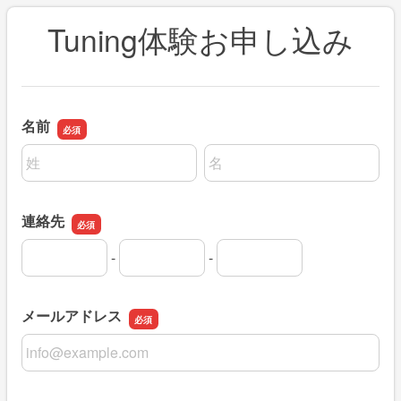
Tuning体験お申し込み
名前
名前の姓
名前の名
連絡先
-
-
連絡先の市外局番
連絡先の市内局番
連絡先の加入者番号
メールアドレス
メールアドレス