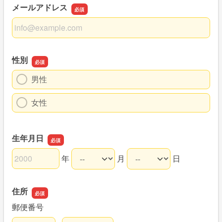
メールアドレス
メールアドレス
性別
男性
女性
生年月日
年
月
日
生年月日の年
生年月日の月
生年月日の日
住所
郵便番号