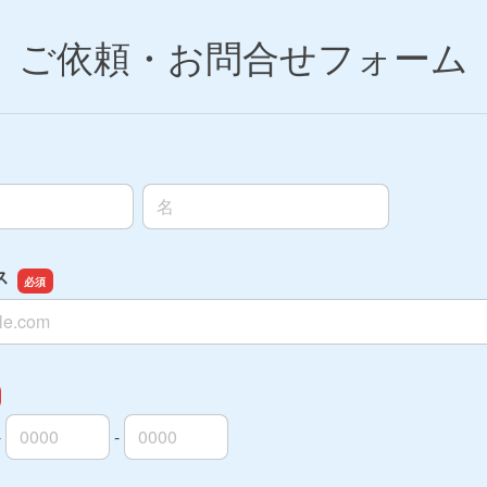
ご依頼・お問合せフォーム
名前の名
ス
ス
-
-
外局番
内局番
入者番号