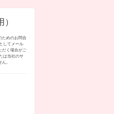
用）
のためのお問合
としてメール
ただく場合がご
たは当社のサ
せん。