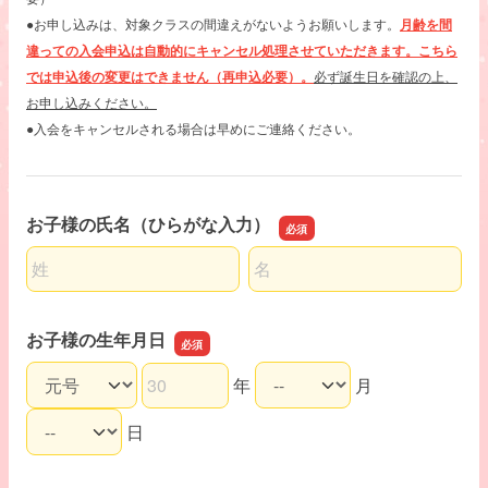
●お申し込みは、対象クラスの間違えがないようお願いします。
月齢を間
違っての入会申込は自動的にキャンセル処理させていただきます。こちら
では申込後の変更はできません（再申込必要）。
必ず誕生日を確認の上、
お申し込みください。
●入会をキャンセルされる場合は早めにご連絡ください。
お子様の氏名（ひらがな入力）
名前の姓
名前の名
お子様の生年月日
年
月
お子様の生年月日の和暦
お子様の生年月日の年
お子様の生年月日の月
お子様の生年月日の日
日