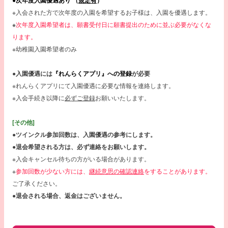
●次年度入園優遇あり （
規定有
）
※入会された方で次年度の入園を希望するお子様は、入園を優遇します。
※
次年度入園希望者は、願書受付日に願書提出のために並ぶ必要がなくな
ります。
※幼稚園入園希望者のみ
●入園優遇には
『れんらくアプリ』への登録
が必要
※れんらくアプリにて入園優遇に必要な情報を連絡します。
※入会手続き以降に
必ずご登録
お願いいたします。
[その他]
●ツインクル参加回数は、入園優遇の参考にします。
●退会希望される方は、必ず連絡をお願いします。
※入会キャンセル待ちの方がいる場合があります。
※
参加回数が少ない方には、
継続意思の確認連絡
をすることがあります。
ご了承ください。
●退会される場合、返金はございません。