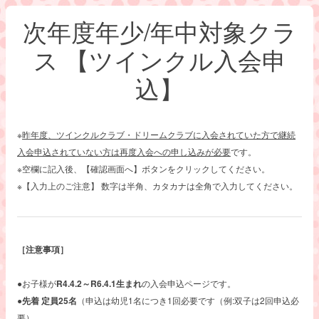
次年度年少/年中対象クラ
ス 【ツインクル入会申
込】
※
昨年度、ツインクルクラブ・ドリームクラブに
入会されていた方で継続
入会申込されていない方は
再度入会への申し込みが必要
です。
※空欄に記入後、【確認画面へ】ボタンをクリックしてください。
※【入力上のご注意】 数字は半角、カタカナは全角で入力してください。
［注意事項］
●お子様が
R4.4.2～R6.4.1
生まれ
の入会申込ページです。
●
先着 定員25名
（申込は幼児1名につき1回必要です（例:双子は2回申込必
要）