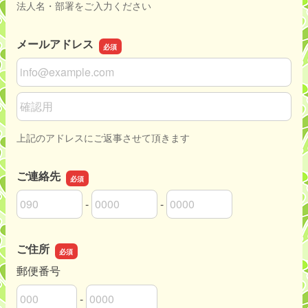
法人名・部署をご入力ください
メールアドレス
メールアドレス
メールアドレスの確認用
上記のアドレスにご返事させて頂きます
ご連絡先
-
-
ご連絡先の市外局番
ご連絡先の市内局番
ご連絡先の加入者番号
ご住所
郵便番号
-
郵便番号の上3桁
郵便番号の下4桁