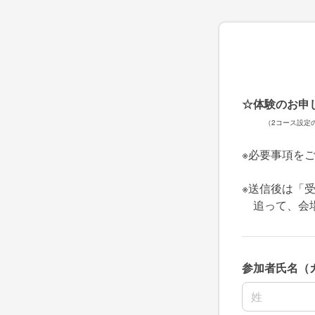
☆体験のお申
（2コース設定
※必要事項を
※送信後は「
追って、会場
参加者氏名（
名前の姓