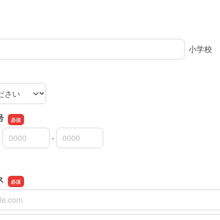
小学校
号
-
-
号の市外局番
号の市内局番
号の加入者番号
ス
ス
スの確認用