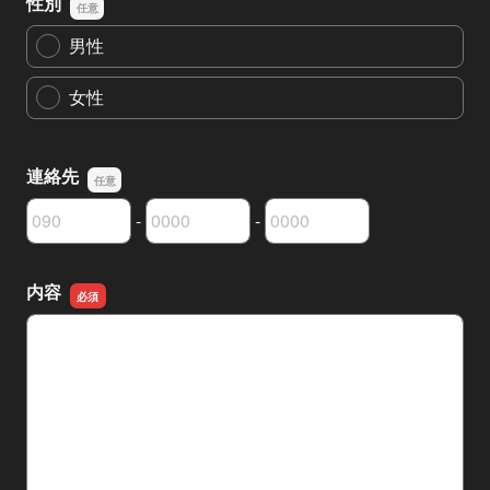
性別
男性
女性
連絡先
-
-
連絡先の市外局番
連絡先の市内局番
連絡先の加入者番号
内容
内容