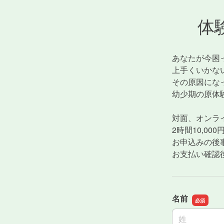
体
あなたが今困
上手くいかな
その原因にな
幼少期の原体
対面、オンラ
2時間10,000
お申込みの後
お支払い確認
名前
名前の姓