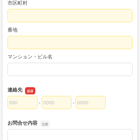
市区町村
番地
マンション・ビル名
連絡先
-
-
連絡先の市外局番
連絡先の市内局番
連絡先の加入者番号
お問合せ内容
お問合せ内容