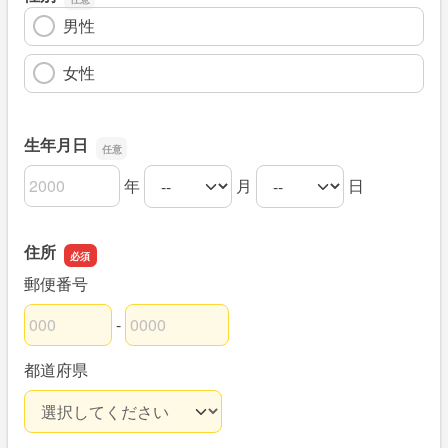
男性
女性
生年月日
年
月
日
生年月日の年
生年月日の月
生年月日の日
住所
郵便番号
-
郵便番号の上3桁
郵便番号の下4桁
都道府県