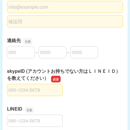
メールアドレス
メールアドレスの確認用
連絡先
-
-
連絡先の市外局番
連絡先の市内局番
連絡先の加入者番号
skypeID (アカウントお持ちでない方はＬＩＮＥＩＤ）
を教えてください）
skypeID (アカウントお持ちでない方はＬＩＮＥＩＤ）を
LINEID
LINEID