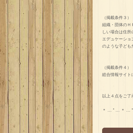
（掲載条件３）
組織・団体のＨ
しい場合は住所
エデュケーショ
のような子ども
（掲載条件４）
総合情報サイト
以上４点をご了
＊ … * … ＊ … 