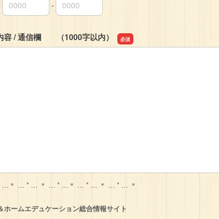
-
-
局番
局番
者番号
容 / 通信欄 （1000字以内）
容 / 通信欄 （1000字以内）
* …＊ … * … ＊ … * …＊ … * … ＊ … * … ＊
＆ホームエデュケーション総合情報サイト