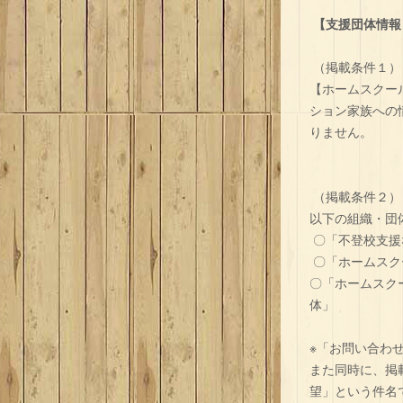
【支援団体情報
（掲載条件１）
【ホームスクー
ション家族への
りません。
（掲載条件２）
以下の組織・団
〇「不登校支援
〇「ホームスク
〇「ホームスク
体」
※「お問い合わ
また同時に、掲載
望」という件名