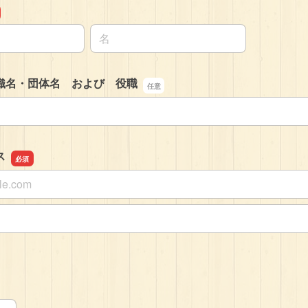
名前の名
織名・団体名 および 役職
織名・団体名 および 役職
ス
ス
スの確認用