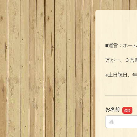
■運営：ホー
万が一、３営業
※土日祝日、年
お名前
名前の姓