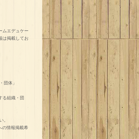
ームエデュケー
報は掲載してお
・団体」
する組織・団
い。
トへの情報掲載希