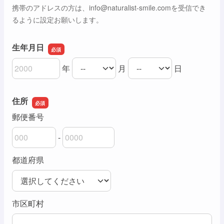
携帯のアドレスの方は、info@naturalist-smile.comを受信でき
るように設定お願いします。
生年月日
年
月
日
生年月日の年
生年月日の月
生年月日の日
住所
郵便番号
-
郵便番号の上3桁
郵便番号の下4桁
都道府県
市区町村