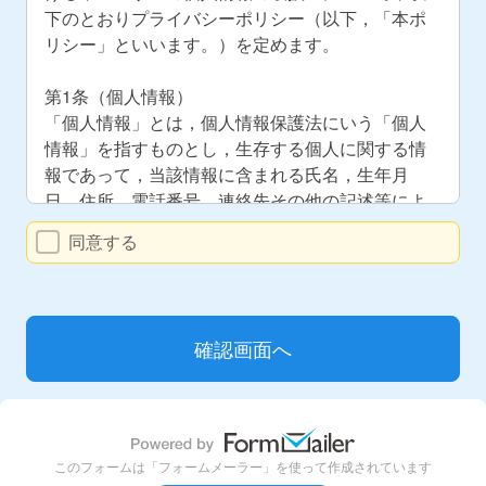
下のとおりプライバシーポリシー（以下，「本ポ
リシー」といいます。）を定めます。
第1条（個人情報）
「個人情報」とは，個人情報保護法にいう「個人
情報」を指すものとし，生存する個人に関する情
報であって，当該情報に含まれる氏名，生年月
日，住所，電話番号，連絡先その他の記述等によ
り特定の個人を識別できる情報及び容貌，指紋，
同意する
声紋にかかるデータ，及び健康保険証の保険者番
号などの当該情報単体から特定の個人を識別でき
る情報（個人識別情報）を指します。
第2条（個人情報の収集方法）
当サロンは，お客様が利用登録をする際に氏名，
生年月日，住所，電話番号，メールアドレス，銀
行口座番号，クレジットカード番号，運転免許証
番号などの個人情報をお尋ねすることがありま
このフォームは「フォームメーラー」を使って作成されています