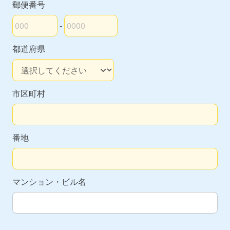
郵便番号
-
郵便番号の上3桁
郵便番号の下4桁
都道府県
市区町村
番地
マンション・ビル名