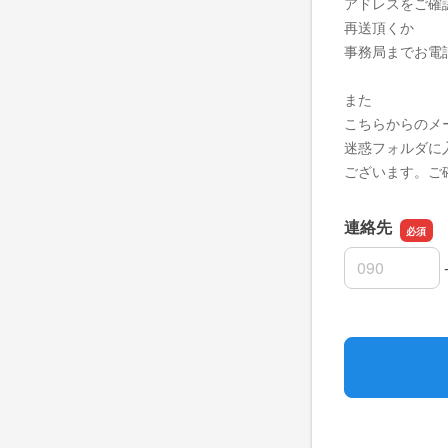
アドレスをご確
再送頂くか
事務局までお電
また
こちらからのメ
迷惑フォルダに
ございます。ご
連絡先
連絡先の市外
連絡先の市内
連絡先の加入