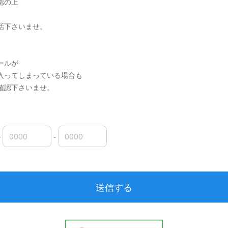
認の上
話下さいませ。
ールが
入ってしまっている場合も
確認下さいませ。
-
-
局番
局番
者番号