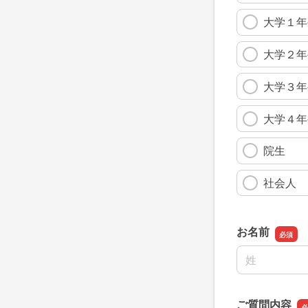
大学１年
大学２年
大学３年
大学４年
院生
社会人
お名前
名前の姓
ご質問内容