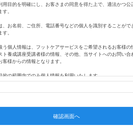
利用目的を明確にし、お客さまの同意を得た上で、適法かつ公
ます。
は、お名前、ご住所、電話番号などの個人を識別することがで
ます。
扱う個人情報は、フットケアサービスをご希望されるお客様の
スト養成講座受講者様の情報、その他、当サイトへのお問い合
お客様からの情報となります。
目的の範囲内でのみ個人情報を利用いたします。
・ご相談に関する、電話および電子メールでのご連絡
ご依頼・業務提携に関するご相談に対する回答及び資料送付
・イベントの案内状・電子メール等によるお知らせ
先となる介護施設様への業務報告等のご連絡
成講座受講者や業務委託提携者に対する業務報告等のご連絡
、個人情報保護法等の法令に定めのある場合を除き、個人情報
同意を得ることなく、第三者に提供致しません。但し、法令の