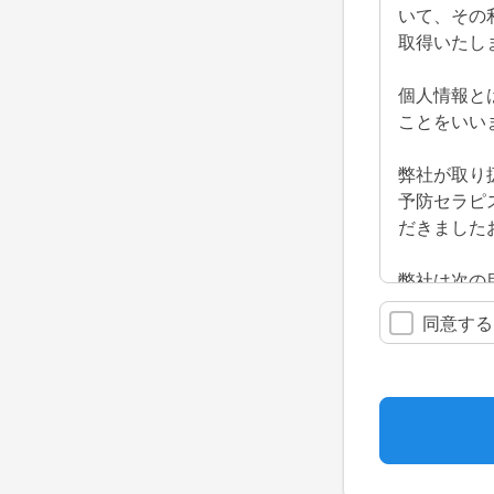
いて、その
取得いたし
個人情報と
ことをいい
弊社が取り
予防セラピ
だきました
弊社は次の
・お問合せ
同意する
・お見積の
・サービス
・業務提携
・弊社の養
当サイトは
めご本人の