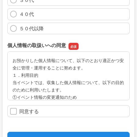
４０代
５０代以降
個人情報の取扱いへの同意
お預かりした個人情報について、以下のとおり適正かつ安
全に管理・運用することに努めます。
１．利用目的
当イベントでは、収集した個人情報について、以下の目的
のために利用いたします。
①イベント情報の変更通知のため
②イベントの案内のため
同意する
③お問い合わせへの回答のため
2.写真の取り扱い
当イベントにて撮影した写真・映像を イベントの報告や