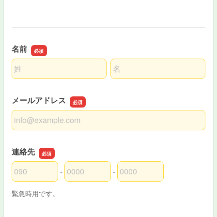
名前
名前の姓
名前の名
メールアドレス
メールアドレス
連絡先
-
-
連絡先の市外局番
連絡先の市内局番
連絡先の加入者番号
緊急時用です。