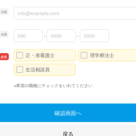
メールアドレス
-
-
連絡先の市外局番
連絡先の市内局番
連絡先の加入者番号
正・准看護士
理学療法士
生活相談員
※希望の職種にチェックをいれてください