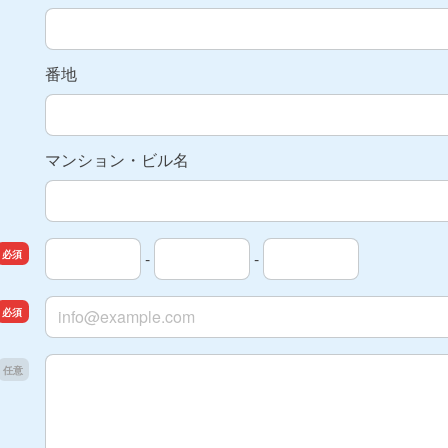
番地
マンション・ビル名
-
-
連絡先の市外局番
連絡先の市内局番
連絡先の加入者番号
メールアドレス
ご相談内容