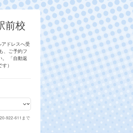
駅前校
ルアドレスへ受
も、ご予約フ
。 「自動返
です）
‐922‐611まで