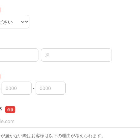
名前の名
-
-
外局番
内局番
入者番号
ス
ス
ルが届かない際はお客様は以下の理由が考えられます。