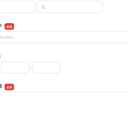
名前の名
ス
ス
-
-
外局番
内局番
入者番号
容
容