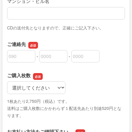
マンション・ビル名
CDの送付先となりますので、正確にご記入下さい。
ご連絡先
-
-
ご連絡先の市外局番
ご連絡先の市内局番
ご連絡先の加入者番号
ご購入枚数
ご購入枚数
1枚あたり2,750円（税込）です。
送料はご購入枚数にかかわらず１配送先あたり別途520円とな
ります。
お支払い方法をご確認下さい。