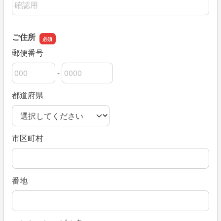
ご住所
郵便番号
-
郵便番号の上3桁
郵便番号の下4桁
都道府県
市区町村
番地