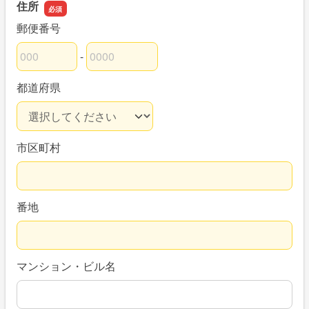
住所
郵便番号
-
郵便番号の上3桁
郵便番号の下4桁
都道府県
市区町村
番地
マンション・ビル名