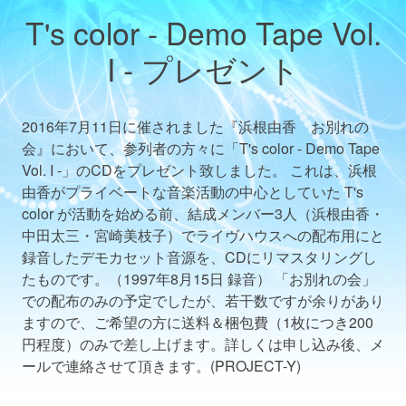
T's color - Demo Tape Vol.
I - プレゼント
2016年7月11日に催されました『浜根由香 お別れの
会』において、参列者の方々に「T's color - Demo Tape
Vol. I -」のCDをプレゼント致しました。 これは、浜根
由香がプライベートな音楽活動の中心としていた T's
color が活動を始める前、結成メンバー3人（浜根由香・
中田太三・宮崎美枝子）でライヴハウスへの配布用にと
録音したデモカセット音源を、CDにリマスタリングし
たものです。（1997年8月15日 録音） 「お別れの会」
での配布のみの予定でしたが、若干数ですが余りがあり
ますので、ご希望の方に送料＆梱包費（1枚につき200
円程度）のみで差し上げます。詳しくは申し込み後、メ
ールで連絡させて頂きます。(PROJECT-Y)