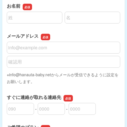
お名前
名前の姓
名前の名
メールアドレス
メールアドレス
メールアドレスの確認用
※info@hanauta-baby.netからメールが受信できるように設定を
お願いします。
すぐに連絡が取れる連絡先
-
-
すぐに連絡が取れる連絡先の市外局番
すぐに連絡が取れる連絡先の市内局番
すぐに連絡が取れる連絡先の加入者番号