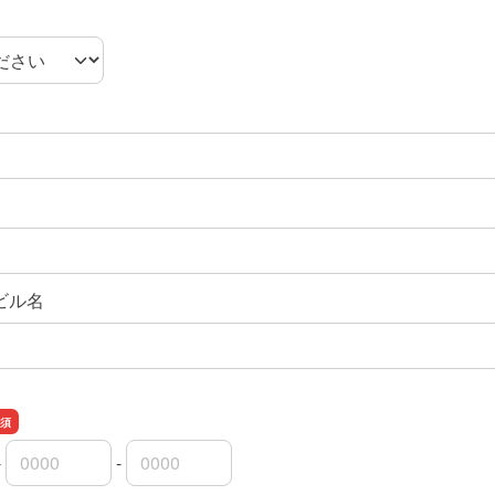
ビル名
-
-
市外局番
市内局番
加入者番号