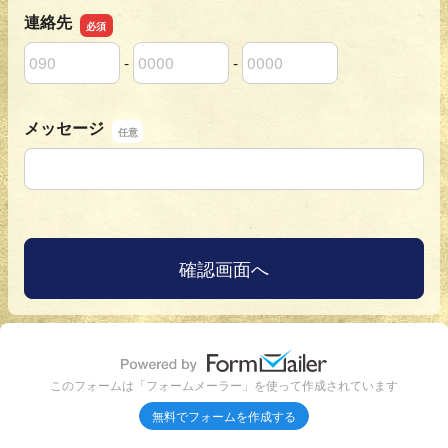
連絡先
-
-
連絡先の市外局番
連絡先の市内局番
連絡先の加入者番号
メッセージ
メッセージ
このフォームは「フォームメーラー」を使って作成されています
無料でフォームを作成する