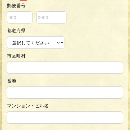
郵便番号
-
郵便番号の上3桁
郵便番号の下4桁
都道府県
市区町村
番地
マンション・ビル名