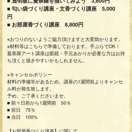
■ 透明板に曼荼羅を描いてみよう
3,800円
■ 匂い袋づくり講座・文香づくり講座 5,000
円
■ お部屋香づくり講座 8,800円
※おつりのないようご協力頂けますと大変助かります。
※材料等はこちらで準備しております。手ぶらでOK！
曼荼羅アート講座は眼鏡・手元あかりが必要な方はお持
ち頂くと描きやすいかもしれません。
※キャンセルポリシー
材料の準備等があるため、講座の1週間前よりキャンセ
ル料が発生致します。
予め、ご了承くださいませ。
■ 前々日前から1週間前 50％
■ 前日 75％
■ 当日 100%
【お部屋香づくり講座】に関して