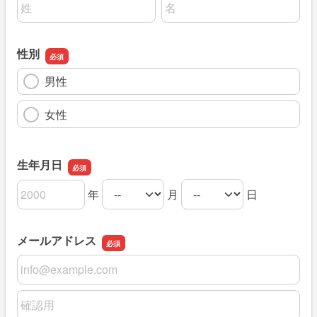
名前の姓
名前の名
性別
男性
女性
生年月日
年
月
日
生年月日の年
生年月日の月
生年月日の日
メールアドレス
メールアドレス
メールアドレスの確認用