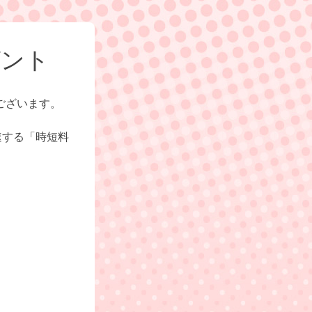
ゼント
ございます。
速する「時短料