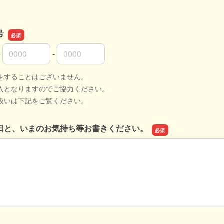
号
-
-
号の市外局番
号の市内局番
号の加入者番号
をすることはございません。
入となりますのでご協力ください。
扱いは下記をご覧ください。
日と、いまのお気持ち等お書きください。
日と、いまのお気持ち等お書きください。