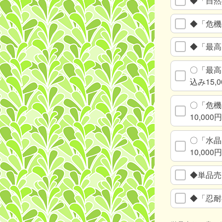
◆「自然
◆「危機
◆「最高
〇「最高
込み15,0
〇「危機
10,000円
〇「水晶
10,000円
◆単品売
◆「忍耐