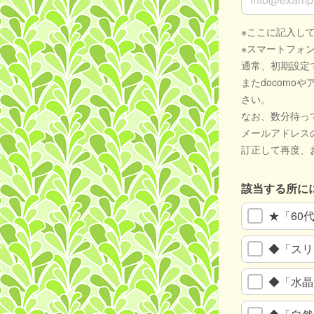
※ここに記入し
※スマートフォ
通常、初期設定
またdocomo
さい。
なお、数分待っ
メールアドレス
訂正して再度、
該当する所に
★「60
◆「スリ
◆「水晶