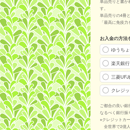
単品売りと書か
す。
単品売りの4冊
「最高に免疫力
お入金の方法
ゆうちょ
楽天銀行
三菱UF
クレジッ
ご都合の良い銀
なるべく銀行振
※クレジットカ
全世界で2億人