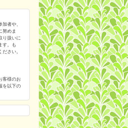
参加者や、
に努めま
取り扱いに
ます。も
ください。
お客様のお
報を以下の
い、個人を
ンケート調