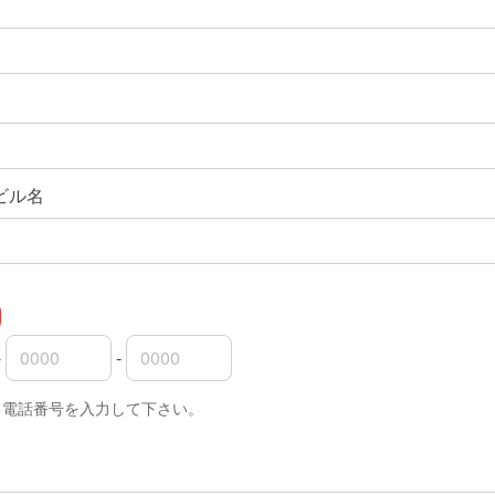
ビル名
-
-
外局番
内局番
入者番号
く電話番号を入力して下さい。