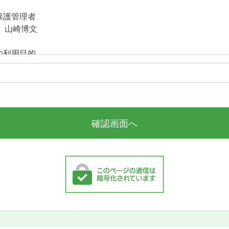
保護管理者
 山崎博文
の利用目的
込みにお答えするために利用するほか、
のサービス向上のための検討材料として利用いたします。
報の第三者提供について
場合を除いて、第三者に提供することはありません。
いて
込みで得た個人情報を委託することはありません。
報の開示等のご要望受付窓口
インシェアリング
 山崎博文
取り扱いにつきましては当社ホームページ「企業情報」の「個