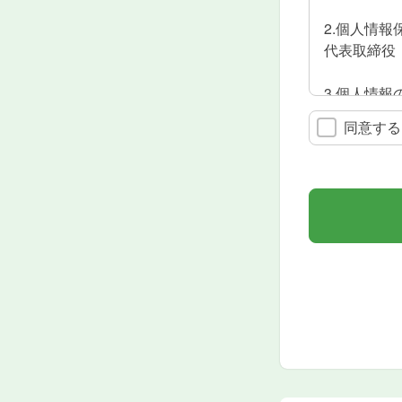
2.個人情報
代表取締役
3.個人情報
このお申し
同意する
お客さまへ
4.個人情
法令による
5.委託につ
このお申し
6.個人情
株式会社ゲ
代表取締役
個人情報の