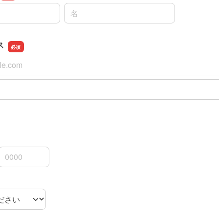
名前の名
ス
ス
スの確認用
3桁
4桁