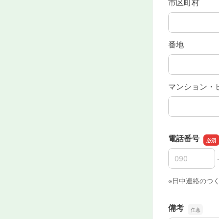
市区町村
番地
マンション・
電話番号
電話番号の市
電話番号の市
電話番号の加
※日中連絡のつ
備考