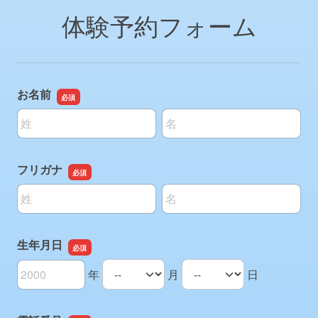
体験予約フォーム
お名前
名前の姓
名前の名
フリガナ
名前の姓
名前の名
生年月日
年
月
日
生年月日の年
生年月日の月
生年月日の日