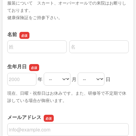
服装について スカート、オーバーオールでの来院はお断りし
ております。
健康保険証をご持参下さい。
名前
名前の姓
名前の名
生年月日
年
月
日
生年月日の年
生年月日の月
生年月日の日
現在、日曜・祝祭日はお休みです。また、研修等で不定期で休
診している場合が御座います。
メールアドレス
メールアドレス